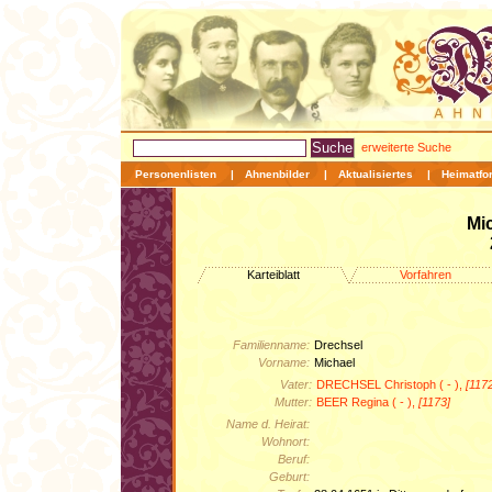
erweiterte Suche
Personenlisten
|
Ahnenbilder
|
Aktualisiertes
|
Heimatfo
Mi
Karteiblatt
Vorfahren
Familienname:
Drechsel
Vorname:
Michael
Vater:
DRECHSEL Christoph ( - ),
[117
Mutter:
BEER Regina ( - ),
[1173]
Name d. Heirat:
Wohnort:
Beruf:
Geburt: