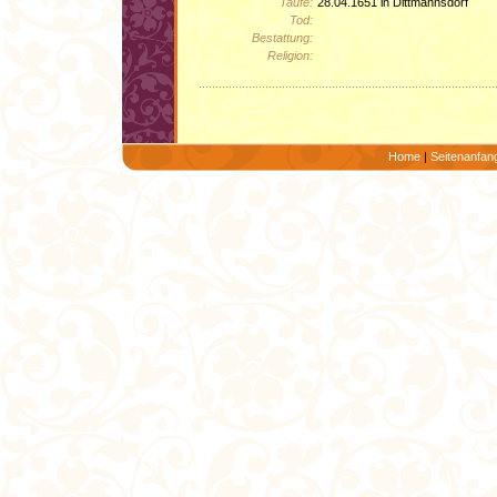
Taufe:
28.04.1651 in Dittmannsdorf
Tod:
Bestattung:
Religion:
Home
|
Seitenanfan