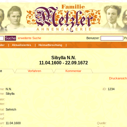
erweiterte Suche
Benutzer:
P
der
|
Aktualisiertes
|
Heimatforschung
|
Sibylla N.N.
11.04.1600 - 22.09.1672
tt
Vorfahren
Kommentar
Druckansich
me:
N.N.
ID:
1234
me:
Sibylla
ter:
ter:
rat:
Sehrich
rt:
ruf:
urt:
11.04.1600
Quelle: