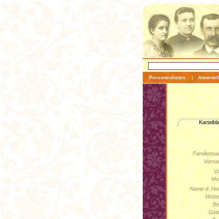
Personenlisten
|
Ahnenbil
Karteibla
Familienna
Vorna
Va
Mut
Name d. Hei
Wohno
Be
Geb