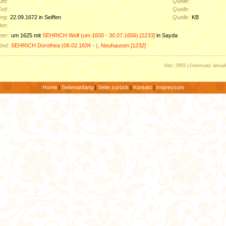
ufe:
Quelle:
Tod:
Quelle:
ung:
22.09.1672 in Seiffen
Quelle:
KB
ion:
ner:
um 1625 mit
SEHRICH Wolf (um 1600 - 30.07.1656)
[1233]
in Sayda
ind:
SEHRICH Dorothea (06.02.1634 - ), Neuhausen
[1232]
Hits: 2955 | Datensatz aktual
Home
|
Seitenanfang
|
Seite zurück
|
Kontakt
|
Impressum