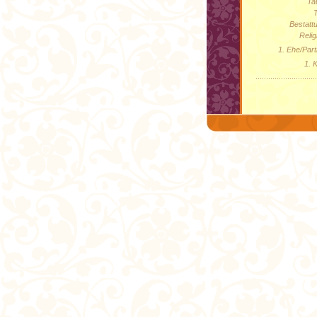
Ta
Bestatt
Relig
1. Ehe/Part
1. K