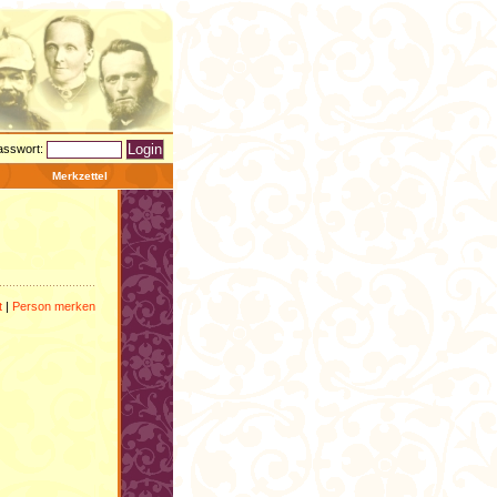
asswort:
Merkzettel
t
|
Person merken