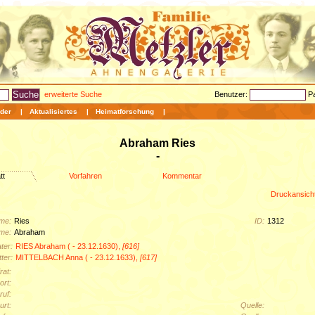
erweiterte Suche
Benutzer:
P
der
|
Aktualisiertes
|
Heimatforschung
|
Abraham Ries
-
tt
Vorfahren
Kommentar
Druckansich
me:
Ries
ID:
1312
me:
Abraham
ter:
RIES Abraham ( - 23.12.1630),
[616]
ter:
MITTELBACH Anna ( - 23.12.1633),
[617]
rat:
rt:
ruf:
urt:
Quelle: