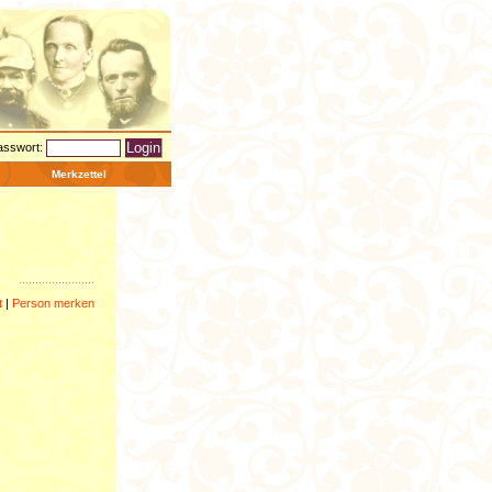
asswort:
Merkzettel
t
|
Person merken