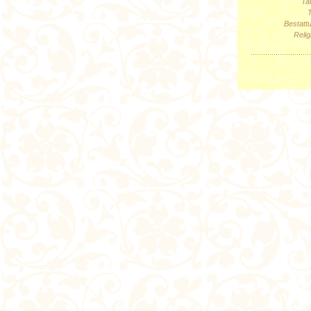
Ta
Bestatt
Relig