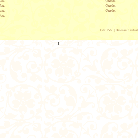
ufe:
Quelle:
Tod:
Quelle:
ung:
Quelle:
ion:
Hits: 2753 | Datensatz aktual
Home
|
Seitenanfang
|
Seite zurück
|
Kontakt
|
Impressum