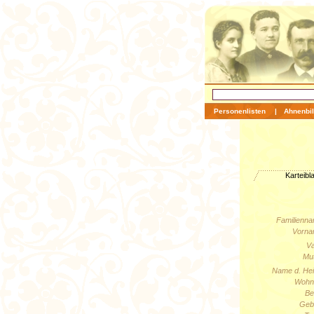
Personenlisten
|
Ahnenbil
Karteibla
Familienna
Vorna
Va
Mut
Name d. Hei
Wohno
Be
Geb