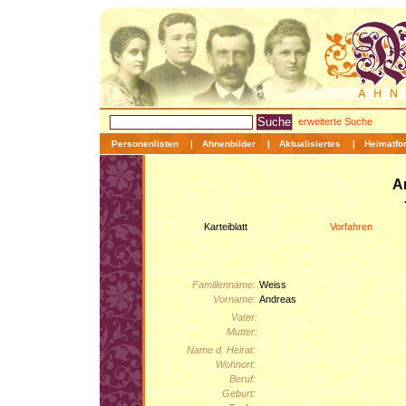
erweiterte Suche
Personenlisten
|
Ahnenbilder
|
Aktualisiertes
|
Heimatfo
A
Karteiblatt
Vorfahren
Familienname:
Weiss
Vorname:
Andreas
Vater:
Mutter:
Name d. Heirat:
Wohnort:
Beruf:
Geburt: