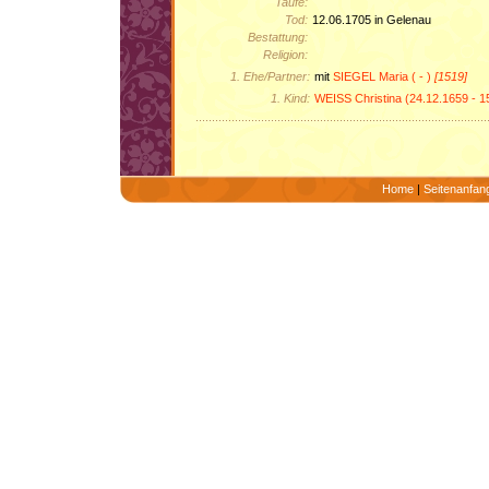
Taufe:
Tod:
12.06.1705 in Gelenau
Bestattung:
Religion:
1. Ehe/Partner:
mit
SIEGEL Maria ( - )
[1519]
1. Kind:
WEISS Christina (24.12.1659 - 
Home
|
Seitenanfan