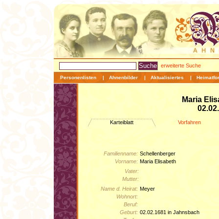
erweiterte Suche
Personenlisten
|
Ahnenbilder
|
Aktualisiertes
|
Heimatfo
Maria Eli
02.02
Karteiblatt
Vorfahren
Familienname:
Schellenberger
Vorname:
Maria Elisabeth
Vater:
Mutter:
Name d. Heirat:
Meyer
Wohnort:
Beruf:
Geburt:
02.02.1681 in Jahnsbach