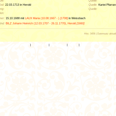
ufe:
Quelle:
Tod:
22.03.1713 in Herold
Quelle:
Kartei Pfarra
ung:
Quelle:
ion:
ner:
15.10.1688 mit
LAUX Maria (10.08.1667 - )
[1708]
in Weissbach
ind:
BILZ Johann Heinrich (12.03.1707 - 26.11.1770), Herold
[1660]
Hits: 3456 | Datensatz aktual
Home
|
Seitenanfang
|
Seite zurück
|
Kontakt
|
Impressum