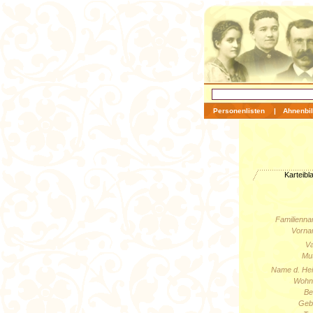
Personenlisten
|
Ahnenbil
Karteibla
Familienna
Vorna
Va
Mut
Name d. Hei
Wohno
Be
Geb