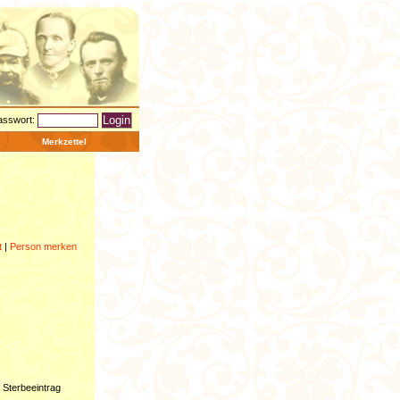
asswort:
Merkzettel
t
|
Person merken
 Sterbeeintrag