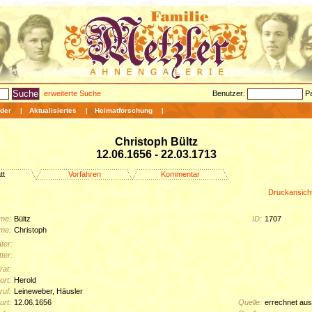
erweiterte Suche
Benutzer:
P
der
|
Aktualisiertes
|
Heimatforschung
|
Christoph Bültz
12.06.1656 - 22.03.1713
tt
Vorfahren
Kommentar
Druckansich
me:
Bültz
ID:
1707
me:
Christoph
ter:
ter:
rat:
rt:
Herold
ruf:
Leineweber, Häusler
urt:
12.06.1656
Quelle:
errechnet aus