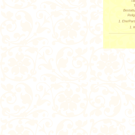
Ta
Bestatt
Relig
1. Ehe/Part
1. K