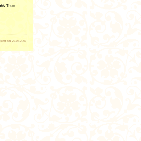
rchiv Thum
isiert am 20.03.2007