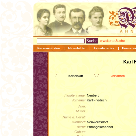
erweiterte Suche
Personenlisten
|
Ahnenbilder
|
Aktualisiertes
|
Heimatfo
Karl 
Karteiblatt
Vorfahren
Familienname:
Neubert
Vorname:
Karl Friedrich
Vater:
Mutter:
Name d. Heirat:
Wohnort:
Neuwernsdorf
Beruf:
Erbangesessener
Geburt: