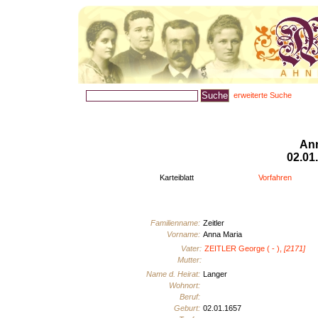
erweiterte Suche
Personenlisten
|
Ahnenbilder
|
Aktualisiertes
|
Heimatfo
Ann
02.01
Karteiblatt
Vorfahren
Familienname:
Zeitler
Vorname:
Anna Maria
Vater:
ZEITLER George ( - ),
[2171]
Mutter:
Name d. Heirat:
Langer
Wohnort:
Beruf:
Geburt:
02.01.1657