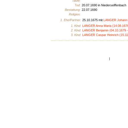
Taufe:
Tod:
20.07.1690 in Niederseiffenbach
Bestattung:
22.07.1690
Religion:
1. Ehe/Partner:
25.10.1675 mit
LANGER Johann (
1. Kind:
LANGER Anna Maria (14.08.1676 
2. Kind:
LANGER Benjamin (04.10.1679 
3. Kind:
LANGER Caspar Heinrich (15.11.
Home
|
Seitenanfan