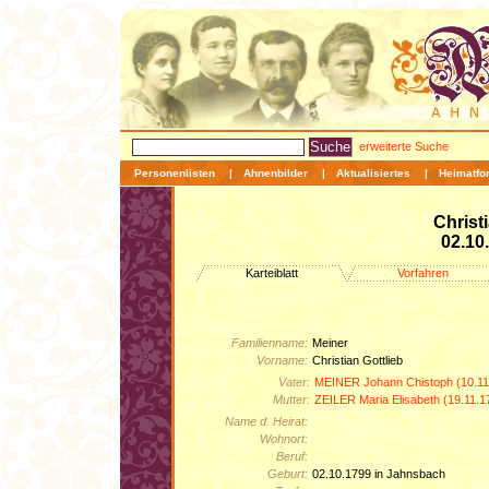
erweiterte Suche
Personenlisten
|
Ahnenbilder
|
Aktualisiertes
|
Heimatfo
Christ
02.10
Karteiblatt
Vorfahren
Familienname:
Meiner
Vorname:
Christian Gottlieb
Vater:
MEINER Johann Chistoph (10.11
Mutter:
ZEILER Maria Elisabeth (19.11.
Name d. Heirat:
Wohnort:
Beruf:
Geburt:
02.10.1799 in Jahnsbach