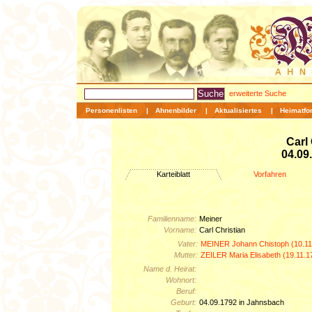
erweiterte Suche
Personenlisten
|
Ahnenbilder
|
Aktualisiertes
|
Heimatfo
Carl
04.09
Karteiblatt
Vorfahren
Familienname:
Meiner
Vorname:
Carl Christian
Vater:
MEINER Johann Chistoph (10.11
Mutter:
ZEILER Maria Elisabeth (19.11.
Name d. Heirat:
Wohnort:
Beruf:
Geburt:
04.09.1792 in Jahnsbach