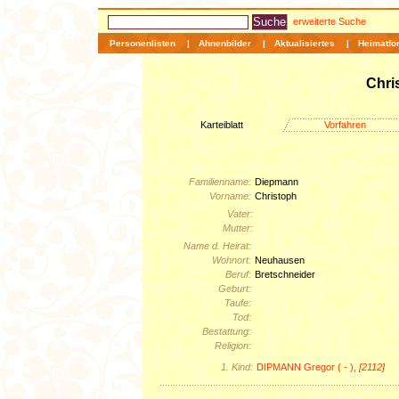
erweiterte Suche
Personenlisten
|
Ahnenbilder
|
Aktualisiertes
|
Heimatfo
Chri
Karteiblatt
Vorfahren
Familienname:
Diepmann
Vorname:
Christoph
Vater:
Mutter:
Name d. Heirat:
Wohnort:
Neuhausen
Beruf:
Bretschneider
Geburt:
Taufe:
Tod:
Bestattung:
Religion:
1. Kind:
DIPMANN Gregor ( - ),
[2112]