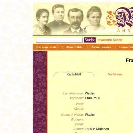
erweiterte Suche
Personenlisten
|
Ahnenbilder
|
Aktualisiertes
|
Heimatfo
Fra
Karteiblatt
Vorfahren
Familienname:
Wagler
Vorname:
Frau Pauli
Vater:
Mutter:
Name d. Heirat:
Wagler
Wohnort:
Beruf:
Geburt:
1590 in Mildenau