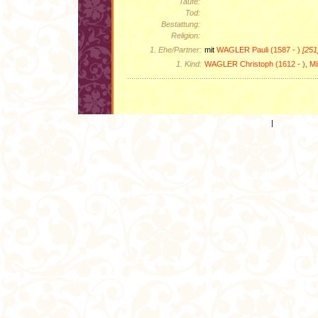
Taufe:
Tod:
Bestattung:
Religion:
1. Ehe/Partner:
mit
WAGLER Pauli (1587 - )
[251
1. Kind:
WAGLER Christoph (1612 - ), M
Home
|
Seitenanfan