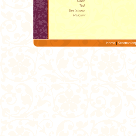
Taufe:
Tod:
Bestattung:
Religion:
Home
|
Seitenanfan