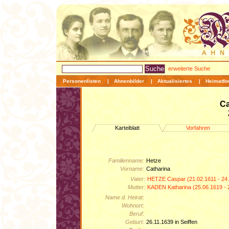
erweiterte Suche
Personenlisten
|
Ahnenbilder
|
Aktualisiertes
|
Heimatfo
Ca
Karteiblatt
Vorfahren
Familienname:
Hetze
Vorname:
Catharina
Vater:
HETZE Caspar (21.02.1611 - 24
Mutter:
KADEN Katharina (25.06.1619 - 
Name d. Heirat:
Wohnort:
Beruf:
Geburt:
26.11.1639 in Seiffen