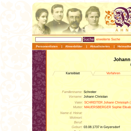
erweiterte Suche
Personenlisten
|
Ahnenbilder
|
Aktualisiertes
|
Heimatfo
Johann 
Karteiblatt
Vorfahren
Familienname:
Schreiter
Vorname:
Johann Christian
Vater:
SCHREITER Johann Christoph (17
Mutter:
MAUERSBERGER Sophie Elisabet
Name d. Heirat:
Wohnort:
Beruf:
Geburt:
03.08.1737 in Geyersdorf