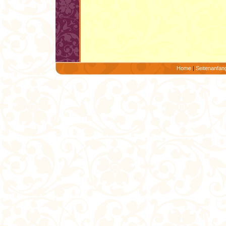
Home
|
Seitenanfan