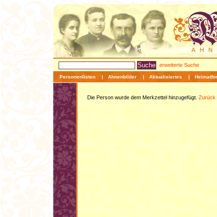
erweiterte Suche
Personenlisten
|
Ahnenbilder
|
Aktualisiertes
|
Heimatfo
Die Person wurde dem Merkzettel hinzugefügt.
Zurück 