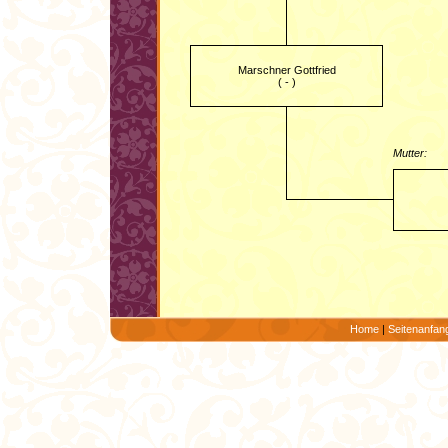
Marschner Gottfried
( - )
Mutter:
Home
|
Seitenanfan