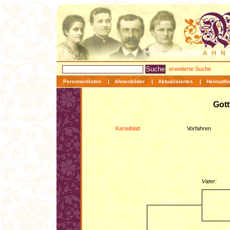
erweiterte Suche
Personenlisten
|
Ahnenbilder
|
Aktualisiertes
|
Heimatfo
Gott
Karteiblatt
Vorfahren
Vater: