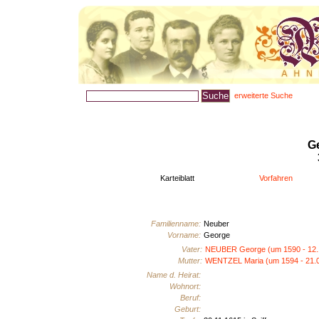
erweiterte Suche
Personenlisten
|
Ahnenbilder
|
Aktualisiertes
|
Heimatfo
G
Karteiblatt
Vorfahren
Familienname:
Neuber
Vorname:
George
Vater:
NEUBER George (um 1590 - 12.1
Mutter:
WENTZEL Maria (um 1594 - 21.
Name d. Heirat:
Wohnort:
Beruf:
Geburt: