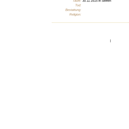
Taufe:
30.11.1615 in Seiffen
Tod:
Bestattung:
Religion:
Home
|
Seitenanfan