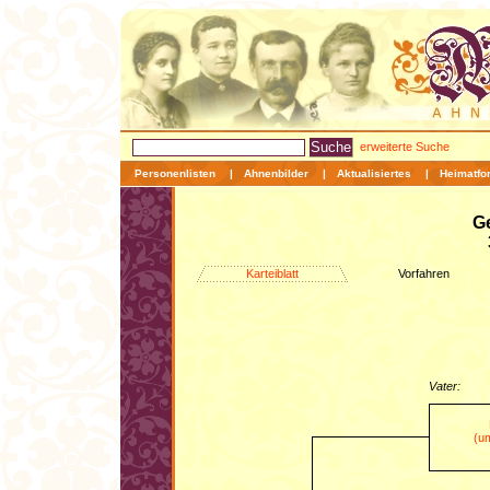
erweiterte Suche
Personenlisten
|
Ahnenbilder
|
Aktualisiertes
|
Heimatfo
G
Karteiblatt
Vorfahren
Vater:
(um