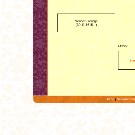
Neuber George
(30.11.1615 - )
Mutter:
(um
Home
|
Seitenanfan